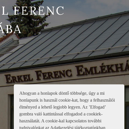
L FERENC
ÁBA
Ahogyan a honlapok döntő többsége, úgy a mi
honlapunk is használ cookie-kat, hogy a felhasználói
élményed a lehető legjobb legyen. Az ’Elfogad’
gombra való kattintással elfogadod a cookiek-
használatát. A cookie-kal kapcsolatos további
tudnivalónkat az Adatkezelési tájékoztatónkban